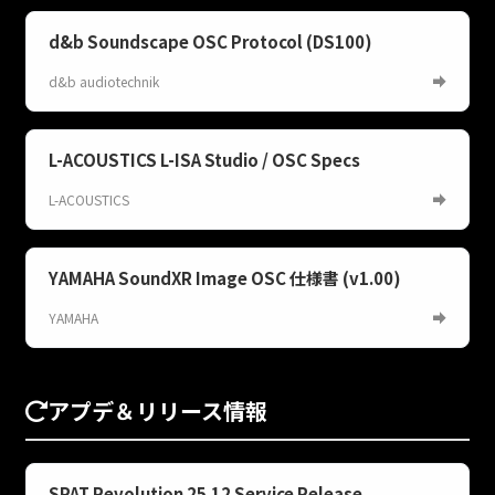
d&b Soundscape OSC Protocol (DS100)
d&b audiotechnik
L-ACOUSTICS L-ISA Studio / OSC Specs
L-ACOUSTICS
YAMAHA SoundXR Image OSC 仕様書 (v1.00)
YAMAHA
アプデ＆リリース情報
SPAT Revolution 25.12 Service Release